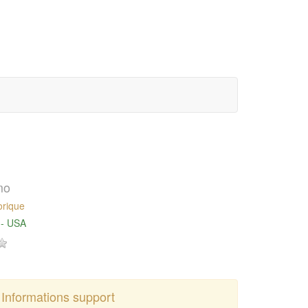
mo
orique
 - USA
Informations support