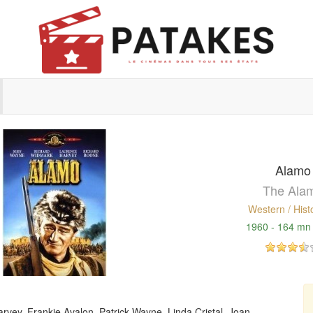
Alamo
The Ala
Western / Hist
1960 - 164 mn
ey, Frankie Avalon, Patrick Wayne, Linda Cristal, Joan