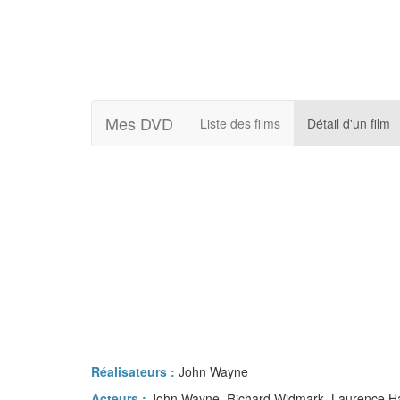
Mes DVD
Liste des films
Détail d'un film
Réalisateurs :
John Wayne
Acteurs :
John Wayne, Richard Widmark, Laurence Harv