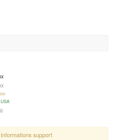
ux
ux
ion
- USA
Informations support