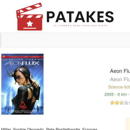
Aeon Fl
Aeon Fl
Science-fict
2005 - 0 mn 
Miller, Sophie Okonedo, Pete Postlethwaite, Frances