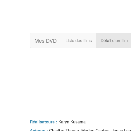
Mes DVD
Liste des films
Détail d'un film
Réalisateurs :
Karyn Kusama
Acteurs :
Charlize Theron, Marton Csokas, Jonny Lee 